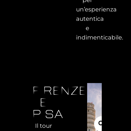
per
un’esperienza
autentica
e
indimenticabile.
firenze
e
pisa
Il tour