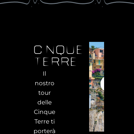
cinque
terre
Il
nostro
tour
delle
Cinque
Terre ti
porterà