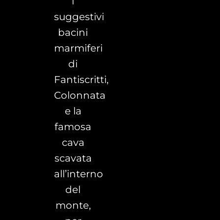
i
suggestivi
bacini
marmiferi
di
Fantiscritti,
Colonnata
e la
famosa
cava
scavata
all’interno
del
monte,