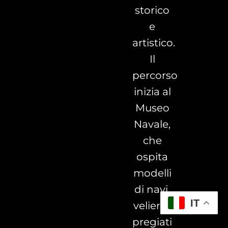
storico
e
artistico.
Il
percorso
inizia al
Museo
Navale,
che
ospita
modelli
di navi,
IT
velieri e
pregiati