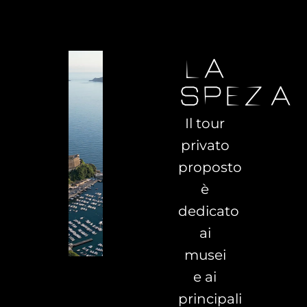
la
spezia
Il tour
privato
proposto
è
dedicato
ai
musei
e ai
principali