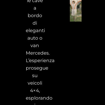
le cave
a
bordo
di
eleganti
auto o
van
Mercedes.
L’esperienza
prosegue
su
veicoli
4×4,
esplorando