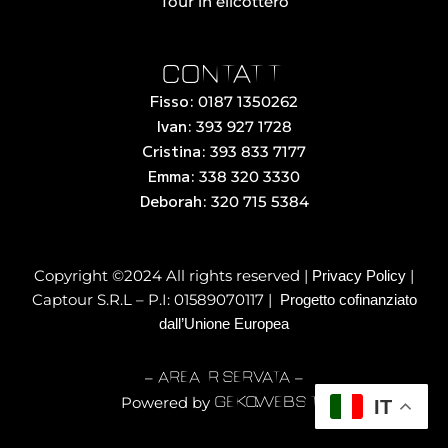
Tour in elicottero
Contatti
Fisso:
0187 1350262
Ivan:
393 927 1728
Cristina:
393 833 7177
Emma:
338 320 3330
Deborah:
320 715 5384
Copyright ©2024 All rights reserved |
|
Privacy Policy
Captour S.R.L – P.I: 01589070117 |
Progetto cofinanziato
dall’Unione Europea
–
–
AREA RISERVATA
Powered by
IT
geko.website